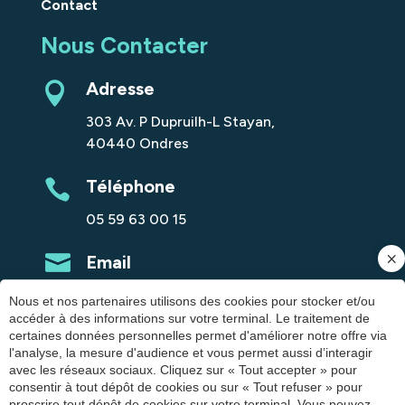
Contact
Nous Contacter
Adresse
303 Av. P Dupruilh-L Stayan,
40440 Ondres
Téléphone
05 59 63 00 15
Email
contact@staterefinance.fr
Nous et nos partenaires utilisons des cookies pour stocker et/ou
accéder à des informations sur votre terminal. Le traitement de
LinkedIn
certaines données personnelles permet d'améliorer notre offre via
l'analyse, la mesure d'audience et vous permet aussi d’interagir
avec les réseaux sociaux. Cliquez sur « Tout accepter » pour
Suivez-nous
consentir à tout dépôt de cookies ou sur « Tout refuser » pour
proscrire tout dépôt de cookies sur votre terminal. Vous pouvez