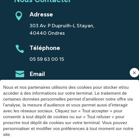
Adresse
303 Av. P Dupruilh-L Stayan,
40440 Ondres
Téléphone
05 59 63 00 15
Email
contact@staterefinance.fr
Nous et nos partenaires utilisons des cookies pour stocker et/ou
accéder à des informations sur votre terminal. Le traitement de
LinkedIn
certaines données personnelles permet d'améliorer notre offre via
l'analyse, la mesure d'audience et vous permet aussi d’interagir
avec les réseaux sociaux. Cliquez sur « Tout accepter » pour
Suivez-nous
consentir à tout dépôt de cookies ou sur « Tout refuser » pour
proscrire tout dépôt de cookies sur votre terminal. Vous pouvez
personnaliser et modifier vos préférences à tout moment sur notre
site.